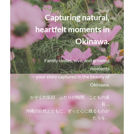
Capturing natural,
heartfelt moments in
Okinawa.
Family smiles, love, and growing
moments
— your story captured in the beauty of
Okinawa.
かぞくの笑顔、ふたりの時間、こどもの成
長 …
沖縄の自然とともに、ずっと心に残るものが
たりを。